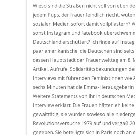
Wieso sind die Straßen nicht voll von eben 
jedem Pups, der frauenfeindlich riecht, wüte
sozialen Medien sofort damit vollpflastern? 
sonst Instagram und facebook überschwemm
Deutschland erschüttert? Ich finde auf Inst
paar amerikanische, die Deutschen sind seltsa
dessen Hauptstadt der Frauenwelttag am 8. M
Artikel, Aufrufe, Solidaritätsbekundungen d
Interviews mit führenden Feministinnen wie 
sechs Minuten hat die Emma-Herausgeberin 
Weitere Statements von ihr in deutschen Med
Interview erklärt: Die Frauen hätten eh kein
gewalttätig, sie würden sowieso alle niederge
Revolutionsversuche 1979 auf und vergaß 200
gegeben. Sie beteiligte sich in Paris noch an