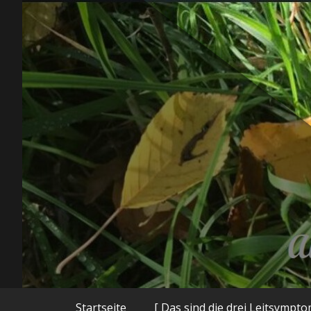
Zum
Inhalt
springen
Autorenhomepage und Blog
Startseite
[ Das sind die drei Leitsympt