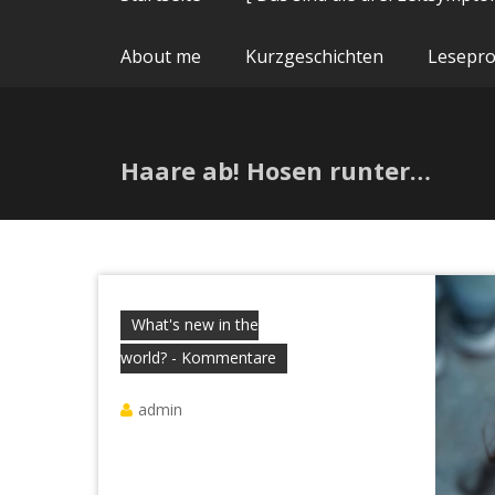
About me
Kurzgeschichten
Lesepr
Haare ab! Hosen runter…
What's new in the
world? - Kommentare
admin