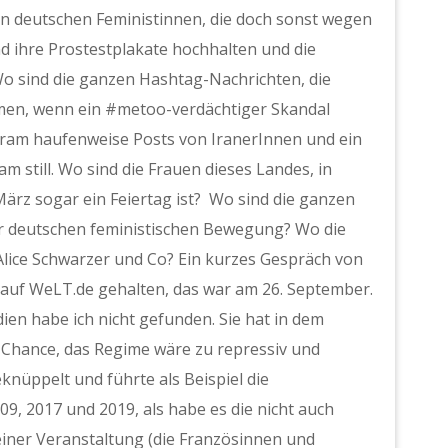
den deutschen Feministinnen, die doch sonst wegen
nd ihre Prostestplakate hochhalten und die
Wo sind die ganzen Hashtag-Nachrichten, die
en, wenn ein #metoo-verdächtiger Skandal
agram haufenweise Posts von IranerInnen und ein
m still. Wo sind die Frauen dieses Landes, in
ärz sogar ein Feiertag ist? Wo sind die ganzen
er deutschen feministischen Bewegung? Wo die
Alice Schwarzer und Co? Ein kurzes Gespräch von
auf WeLT.de gehalten, das war am 26. September.
ien habe ich nicht gefunden. Sie hat in dem
e Chance, das Regime wäre zu repressiv und
knüppelt und führte als Beispiel die
9, 2017 und 2019, als habe es die nicht auch
 einer Veranstaltung (die Französinnen und