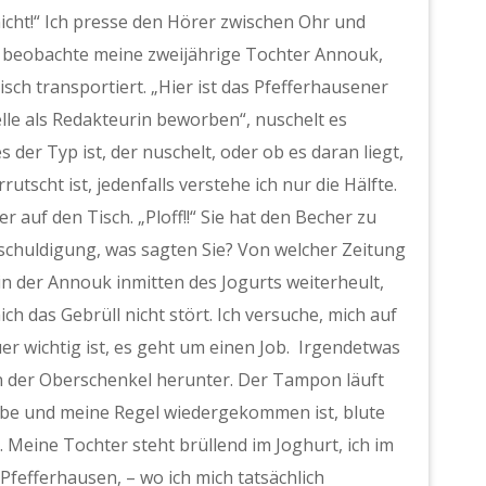
nicht!“ Ich presse den Hörer zwischen Ohr und
nd beobachte meine zweijährige Tochter Annouk,
sch transportiert. „Hier ist das Pfefferhausener
elle als Redakteurin beworben“, nuschelt es
s der Typ ist, der nuschelt, oder ob es daran liegt,
tscht ist, jedenfalls verstehe ich nur die Hälfte.
 auf den Tisch. „Ploff!!“ Sie hat den Becher zu
tschuldigung, was sagten Sie? Von welcher Zeitung
, in der Annouk inmitten des Jogurts weiterheult,
ch das Gebrüll nicht stört. Ich versuche, mich auf
r wichtig ist, es geht um einen Job. Irgendetwas
n der Oberschenkel herunter. Der Tampon läuft
 habe und meine Regel wiedergekommen ist, blute
 Meine Tochter steht brüllend im Joghurt, ich im
Pfefferhausen, – wo ich mich tatsächlich