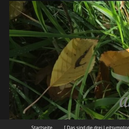
Zum
Inhalt
springen
Autorenhomepage und Blog
Startseite
[ Das sind die drei Leitsympt