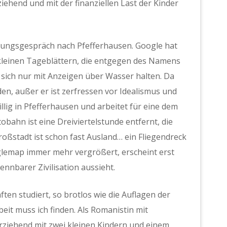
ziehend und mit der finanziellen Last der Kinder
llungsgespräch nach Pfefferhausen. Google hat
en kleinen Tageblättern, die entgegen des Namens
 sich nur mit Anzeigen über Wasser halten. Da
n, außer er ist zerfressen vor Idealismus und
llig in Pfefferhausen und arbeitet für eine dem
bahn ist eine Dreiviertelstunde entfernt, die
roßstadt ist schon fast Ausland… ein Fliegendreck
glemap immer mehr vergrößert, erscheint erst
nnbarer Zivilisation aussieht.
ten studiert, so brotlos wie die Auflagen der
eit muss ich finden. Als Romanistin mit
erziehend mit zwei kleinen Kindern und einem