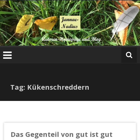
Zum
Inhalt
springen
Tag: Kükenschreddern
Das Gegenteil von gut ist gut