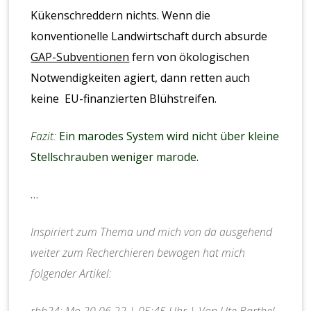
Kükenschreddern nichts. Wenn die
konventionelle Landwirtschaft durch absurde
GAP-Subventionen
fern von ökologischen
Notwendigkeiten agiert, dann retten auch
keine EU-finanzierten Blühstreifen.
Fazit:
Ein marodes System wird nicht über kleine
Stellschrauben weniger marode.
…
Inspiriert zum Thema und mich von da ausgehend
weiter zum Recherchieren bewogen hat mich
folgender Artikel:
rbb24: Mo 20.06.22 | 05:45 Uhr | Von
Ute Barthel