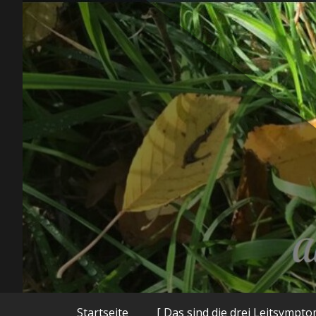
Zum
Inhalt
springen
Autorenhomepage und Blog
Startseite
[ Das sind die drei Leitsympt