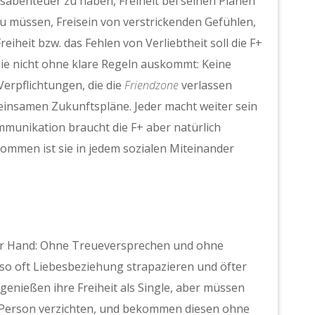
besabenteuer zu haben, Freiheit bei seinen Plänen
u müssen, Freisein von verstrickenden Gefühlen,
eiheit bzw. das Fehlen von Verliebtheit soll die F+
ie nicht ohne klare Regeln auskommt: Keine
erpflichtungen, die die
Friendzone
verlassen
insamen Zukunftspläne. Jeder macht weiter sein
mmunikation braucht die F+ aber natürlich
ommen ist sie in jedem sozialen Miteinander
 der Hand: Ohne Treueversprechen und ohne
t so oft Liebesbeziehung strapazieren und öfter
enießen ihre Freiheit als Single, aber müssen
n Person verzichten, und bekommen diesen ohne