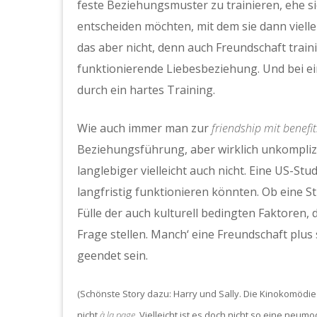
feste Beziehungsmuster zu trainieren, ehe s
entscheiden möchten, mit dem sie dann viellei
das aber nicht, denn auch Freundschaft traini
funktionierende Liebesbeziehung. Und bei e
durch ein hartes Training.
Wie auch immer man zur
friendship mit benefit
Beziehungsführung, aber wirklich unkomplizier
langlebiger vielleicht auch nicht. Eine US-St
langfristig funktionieren könnten. Ob eine S
Fülle der auch kulturell bedingten Faktoren,
Frage stellen. Manch‘ eine Freundschaft plus 
geendet sein.
(Schönste Story dazu: Harry und Sally. Die Kinokomödie
nicht
à la page
. Vielleicht ist es doch nicht so eine neum